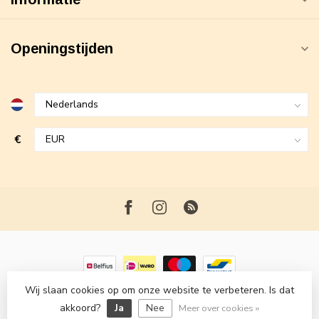
Openingstijden
€
Wij slaan cookies op om onze website te verbeteren. Is dat
© Copyright 2026 Maxime Fashion
- Powered by
Lightspeed
-
akkoord?
Lightspeed design
Ja
Nee
by
Dyvelopment
Meer over cookies »