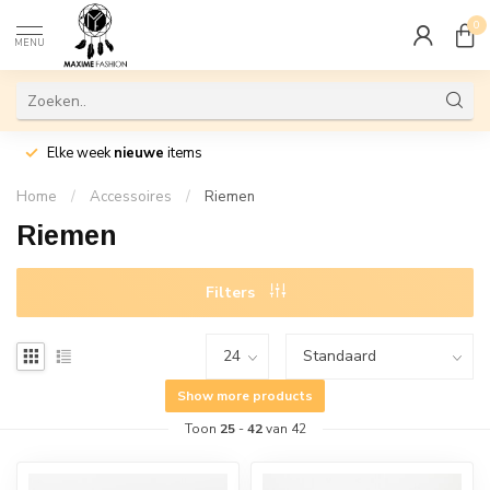
0
MENU
Elke week
nieuwe
items
Home
/
Accessoires
/
Riemen
Riemen
Filters
Show more products
Toon
25
-
42
van 42