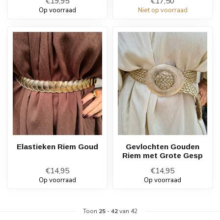
€19,95
€17,50
Op voorraad
Niet op voorraad
Elastieken Riem Goud
Gevlochten Gouden
Riem met Grote Gesp
€14,95
€14,95
Op voorraad
Op voorraad
Toon
25
-
42
van 42