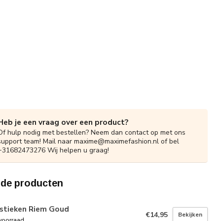
Heb je een vraag over een product?
Of hulp nodig met bestellen? Neem dan contact op met ons
support team! Mail naar
maxime@maximefashion.nl
of bel
+31682473276 Wij helpen u graag!
rde producten
astieken Riem Goud
€14,95
Bekijken
voorraad