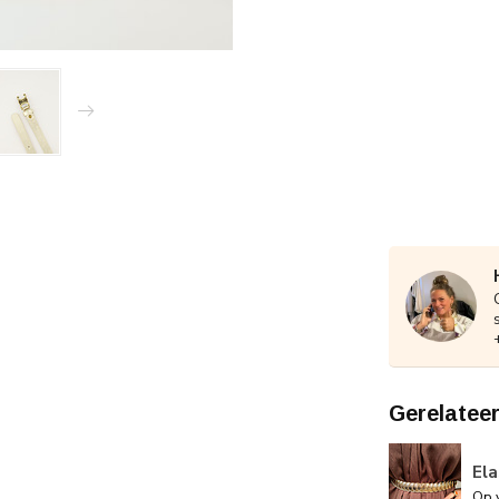
Gerelatee
El
Op 