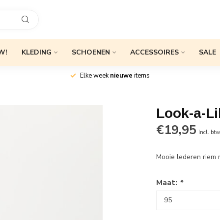
W!
KLEDING
SCHOENEN
ACCESSOIRES
SALE
Elke week
nieuwe
items
Look-a-L
€19,95
Incl. bt
Mooie lederen riem
Maat:
*