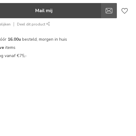
Mail mij
lijken
Deel dit product
vóór
16.00u
besteld, morgen in huis
we
items
g vanaf €75,-