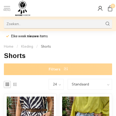
0
MENU
Elke week
nieuwe
items
Home
/
Kleding
/
Shorts
Shorts
Filters