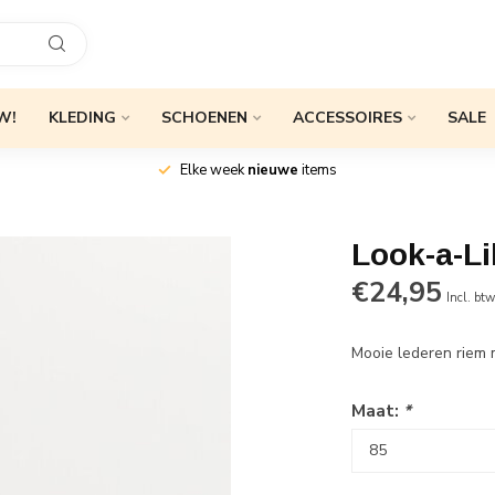
W!
KLEDING
SCHOENEN
ACCESSOIRES
SALE
Elke week
nieuwe
items
Look-a-L
€24,95
Incl. bt
Mooie lederen riem
Maat:
*