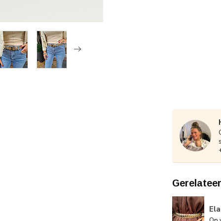
Gerelatee
El
Op 