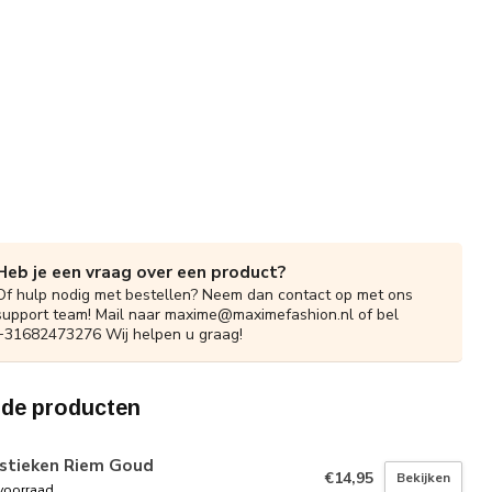
Heb je een vraag over een product?
Of hulp nodig met bestellen? Neem dan contact op met ons
support team! Mail naar
maxime@maximefashion.nl
of bel
+31682473276 Wij helpen u graag!
rde producten
astieken Riem Goud
€14,95
Bekijken
voorraad