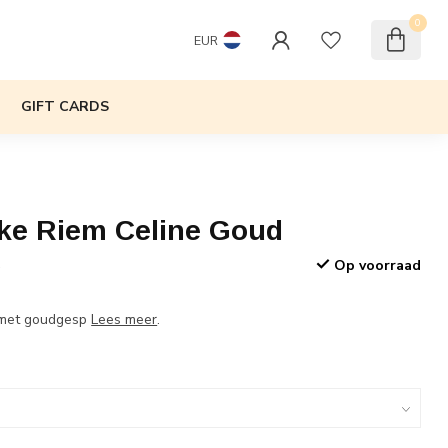
0
EUR
GIFT CARDS
ike Riem Celine Goud
Op voorraad
w
 met goudgesp
Lees meer
.