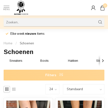
0
MENU
Elke week
nieuwe
items
Home
/
Schoenen
Schoenen
Sneakers
Boots
Hakken
Slippers
Filters