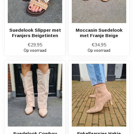
Suedelook Slipper met
Moccasin Suedelook
Franjers Beigetinten
met Franje Beige
€29,95
€34,95
Op voorraad
Op voorraad
Suedelook Cowboy
Enkellaarsjes Hakje