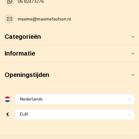
06 82473276
maxime@maximefashion.nl
Categorieën
Informatie
Openingstijden
€