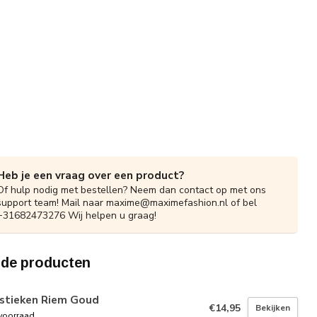
Heb je een vraag over een product?
Of hulp nodig met bestellen? Neem dan contact op met ons
support team! Mail naar
maxime@maximefashion.nl
of bel
+31682473276 Wij helpen u graag!
rde producten
astieken Riem Goud
€14,95
Bekijken
voorraad