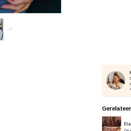
Gerelatee
El
Op 