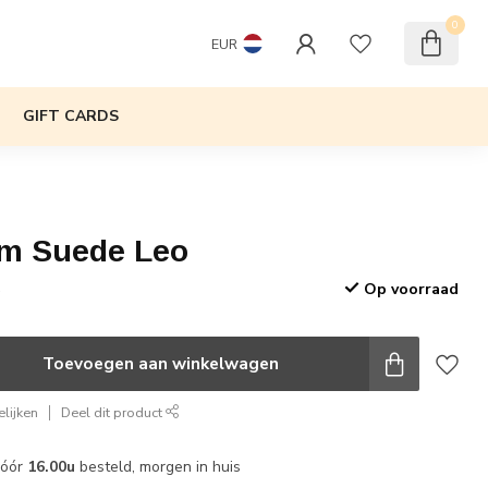
0
EUR
GIFT CARDS
em Suede Leo
Op voorraad
w
Toevoegen aan winkelwagen
lijken
Deel dit product
vóór
16.00u
besteld, morgen in huis