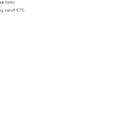
we
items
g vanaf €75,-