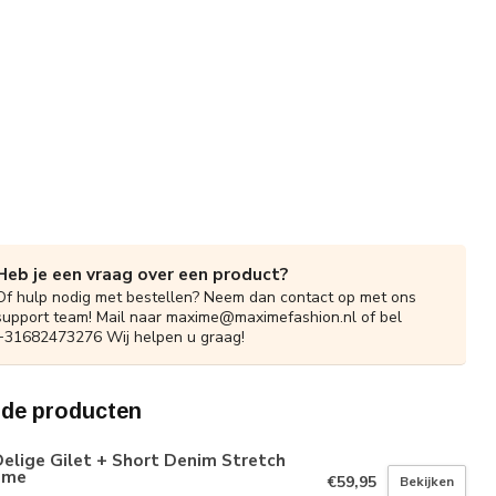
Heb je een vraag over een product?
Of hulp nodig met bestellen? Neem dan contact op met ons
support team! Mail naar
maxime@maximefashion.nl
of bel
+31682473276 Wij helpen u graag!
rde producten
elige Gilet + Short Denim Stretch
ème
€59,95
Bekijken