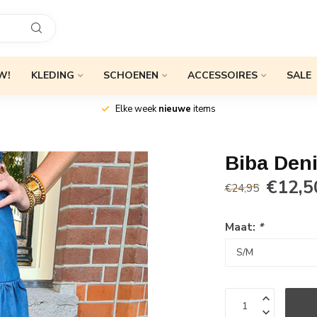
W!
KLEDING
SCHOENEN
ACCESSOIRES
SALE
Elke week
nieuwe
items
Biba Den
€12,5
€24,95
Maat:
*