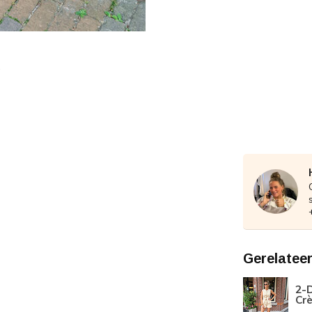
Gerelatee
2-D
Cr