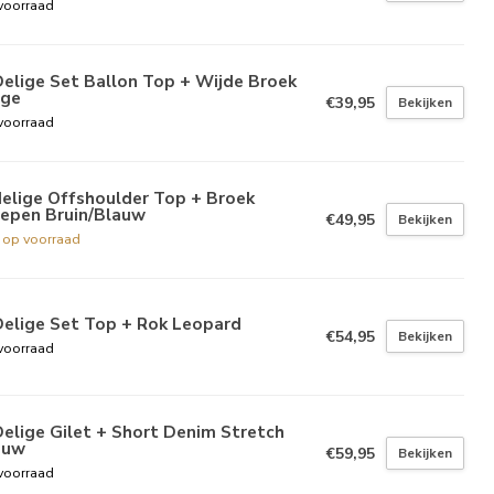
voorraad
elige Set Ballon Top + Wijde Broek
ige
€39,95
Bekijken
voorraad
elige Offshoulder Top + Broek
repen Bruin/Blauw
€49,95
Bekijken
t op voorraad
Delige Set Top + Rok Leopard
€54,95
Bekijken
voorraad
elige Gilet + Short Denim Stretch
auw
€59,95
Bekijken
voorraad