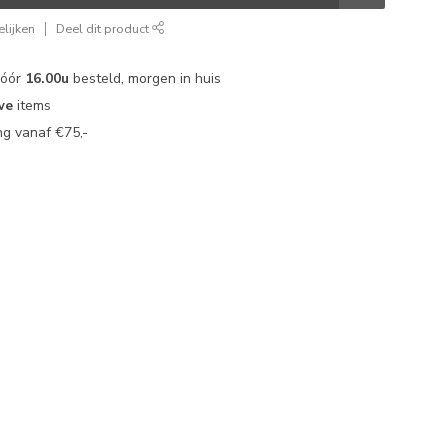
lijken
Deel dit product
vóór
16.00u
besteld, morgen in huis
we
items
g vanaf €75,-