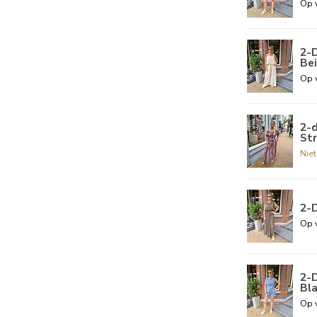
Op 
2-D
Be
Op 
2-d
St
Nie
2-
Op 
2-D
Bl
Op 