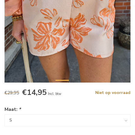
€14,95
€29,95
Niet op voorraad
Incl. btw
Maat:
*