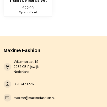
T-shirt Le Marais Wit
€22,00
Op voorraad
Maxime Fashion
Willemstraat 19
2282 CB Rijswijk
Nederland
06 82473276
maxime@maximefashion.nl