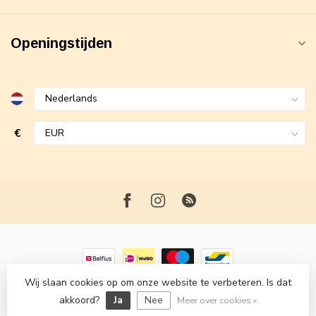
Openingstijden
€
Wij slaan cookies op om onze website te verbeteren. Is dat
© Copyright 2026 Maxime Fashion
- Powered by
Lightspeed
-
akkoord?
Ja
Nee
Lightspeed design
by
Dyvelopment
Meer over cookies »