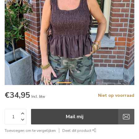
€34,95
Niet op voorraad
Incl. btw
Mail mij
Toevoegen om te vergelijken
Deel dit product