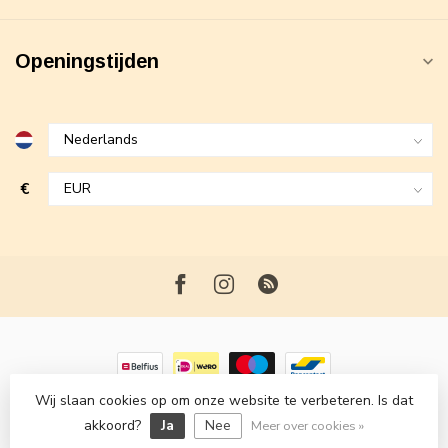
Openingstijden
€
Wij slaan cookies op om onze website te verbeteren. Is dat
© Copyright 2026 Maxime Fashion
- Powered by
Lightspeed
-
akkoord?
Ja
Nee
Lightspeed design
by
Dyvelopment
Meer over cookies »