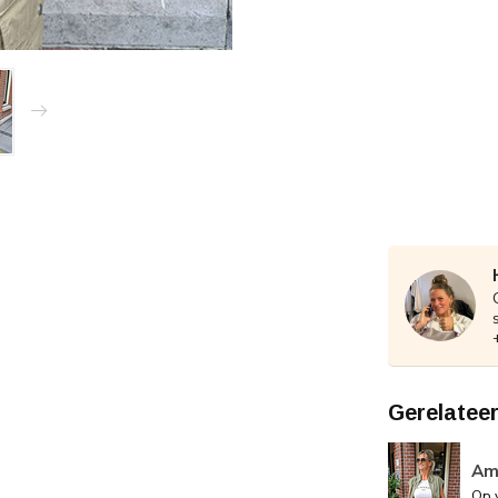
Gerelatee
Amb
Op 