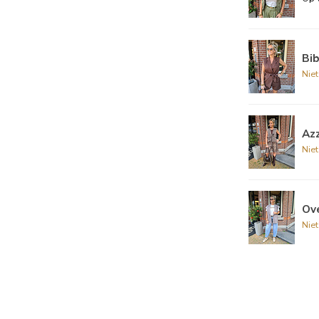
Bib
Nie
Azz
Nie
Ove
Nie