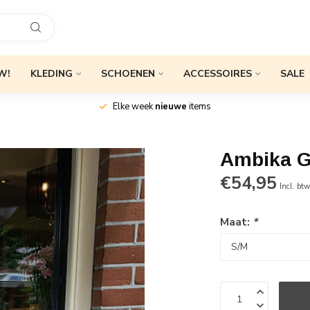
W!
KLEDING
SCHOENEN
ACCESSOIRES
SALE
Elke week
nieuwe
items
Ambika G
€54,95
Incl. bt
Maat:
*