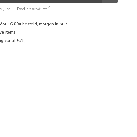
lijken
Deel dit product
vóór
16.00u
besteld, morgen in huis
we
items
g vanaf €75,-