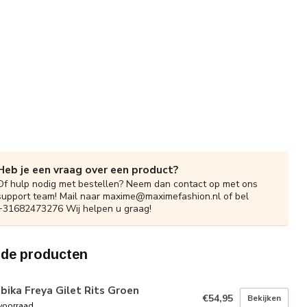
Heb je een vraag over een product?
Of hulp nodig met bestellen? Neem dan contact op met ons
support team! Mail naar
maxime@maximefashion.nl
of bel
+31682473276 Wij helpen u graag!
rde producten
ika Freya Gilet Rits Groen
€54,95
Bekijken
voorraad