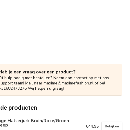
Heb je een vraag over een product?
Of hulp nodig met bestellen? Neem dan contact op met ons
support team! Mail naar
maxime@maximefashion.nl
of bel
+31682473276 Wij helpen u graag!
rde producten
ge Halterjurk Bruin/Roze/Groen
reep
€44,95
Bekijken