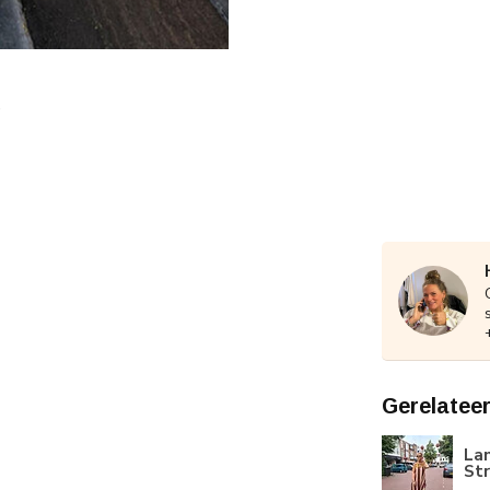
Gerelatee
Lan
St