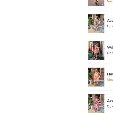
Nie
Az
Op 
Wik
Op 
Ha
Nie
Az
Op 