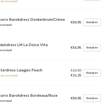
t op voorraad
zurro Barokdress Donkerbruin/Crème
€59,95
Bekijken
voorraad
keldress LM La Dolce Vita
€54,95
Bekijken
voorraad
lterdress Laagjes Peach
€42,50
Bekijken
€21,25
t op voorraad
zurro Barokdress Bordeaux/Roze
€59,95
Bekijken
voorraad