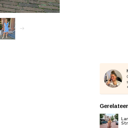
Gerelatee
Lan
St