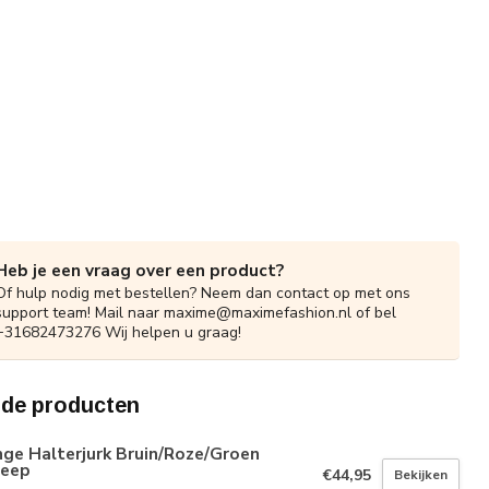
Heb je een vraag over een product?
Of hulp nodig met bestellen? Neem dan contact op met ons
support team! Mail naar
maxime@maximefashion.nl
of bel
+31682473276 Wij helpen u graag!
rde producten
ge Halterjurk Bruin/Roze/Groen
reep
€44,95
Bekijken