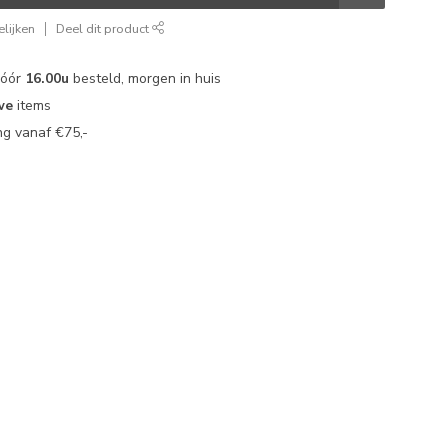
lijken
Deel dit product
vóór
16.00u
besteld, morgen in huis
we
items
g vanaf €75,-