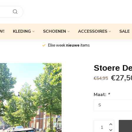
W!
KLEDING
SCHOENEN
ACCESSOIRES
SALE
Elke week
nieuwe
items
Stoere D
€27,5
€54,95
Maat:
*