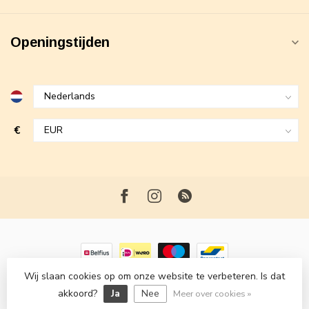
Openingstijden
€
Wij slaan cookies op om onze website te verbeteren. Is dat
© Copyright 2026 Maxime Fashion
- Powered by
Lightspeed
-
akkoord?
Ja
Nee
Lightspeed design
by
Dyvelopment
Meer over cookies »