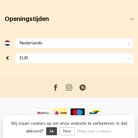
Openingstijden
€
Wij slaan cookies op om onze website te verbeteren. Is dat
© Copyright 2026 Maxime Fashion
- Powered by
Lightspeed
-
akkoord?
Ja
Nee
Lightspeed design
by
Dyvelopment
Meer over cookies »