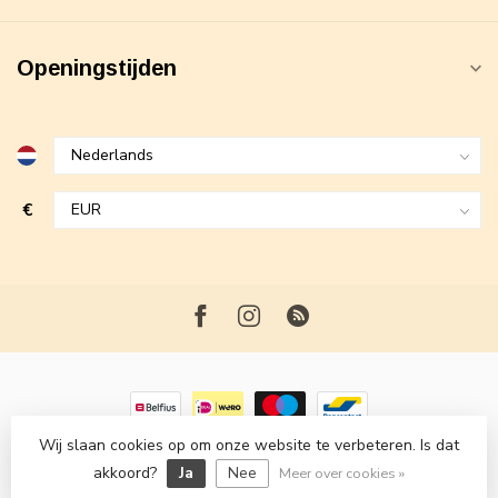
Openingstijden
€
Wij slaan cookies op om onze website te verbeteren. Is dat
© Copyright 2026 Maxime Fashion
- Powered by
Lightspeed
-
akkoord?
Ja
Nee
Lightspeed design
by
Dyvelopment
Meer over cookies »