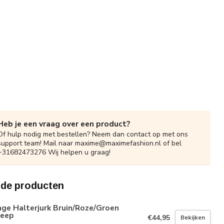
Heb je een vraag over een product?
Of hulp nodig met bestellen? Neem dan contact op met ons
support team! Mail naar
maxime@maximefashion.nl
of bel
+31682473276 Wij helpen u graag!
rde producten
ge Halterjurk Bruin/Roze/Groen
reep
€44,95
Bekijken