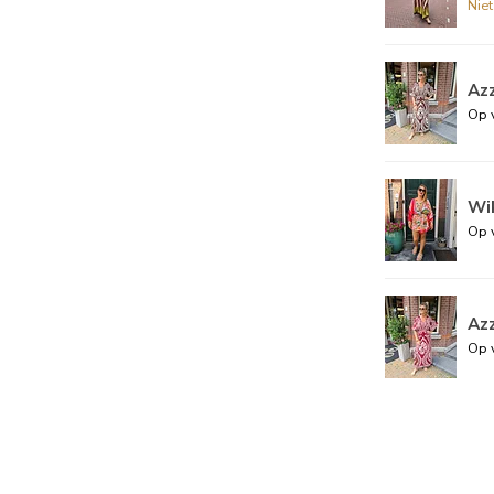
Nie
Az
Op 
Wik
Op 
Az
Op 