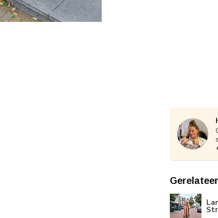
Gerelatee
Lan
St