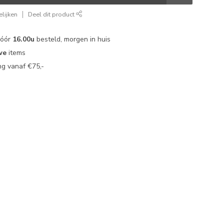
lijken
Deel dit product
vóór
16.00u
besteld, morgen in huis
we
items
g vanaf €75,-