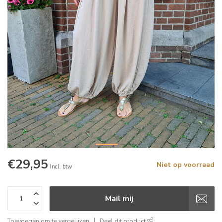
€29,95
Niet op voorraad
Incl. btw
Mail mij
Toevoegen om te vergelijken
Deel dit product