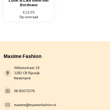
Look-a-Like Riem Her
Bordeaux
€24,95
Op voorraad
Maxime Fashion
Willemstraat 19
2282 CB Rijswijk
Nederland
06 82473276
maxime@maximefashion.nl