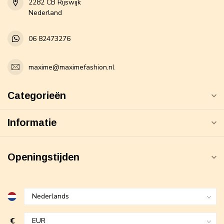
2282 CB Rijswijk
Nederland
06 82473276
maxime@maximefashion.nl
Categorieën
Informatie
Openingstijden
€