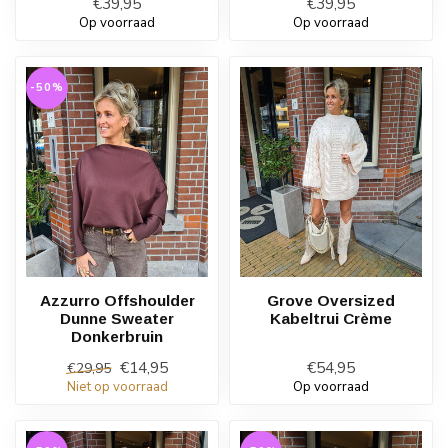
€39,95
€39,95
Op voorraad
Op voorraad
-50%
Azzurro Offshoulder
Grove Oversized
Dunne Sweater
Kabeltrui Crème
Donkerbruin
€14,95
€54,95
€29,95
Niet op voorraad
Op voorraad