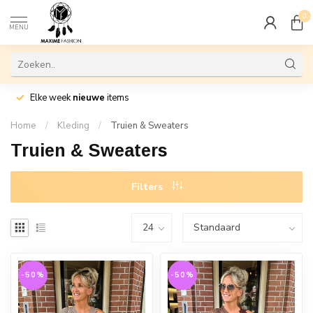
0
MENU
Elke week
nieuwe
items
Home
/
Kleding
/
Truien & Sweaters
Truien & Sweaters
Filters
-50%
-50%