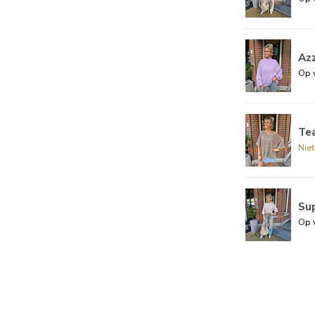
Azz
Op 
Tea
Nie
Su
Op 