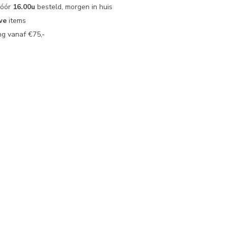
vóór
16.00u
besteld, morgen in huis
we
items
g vanaf €75,-