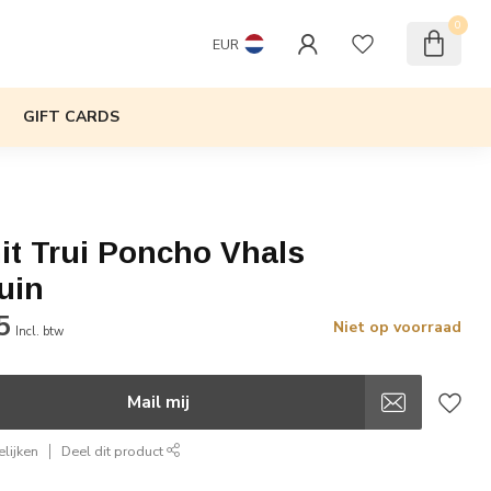
0
EUR
GIFT CARDS
it Trui Poncho Vhals
uin
5
Niet op voorraad
Incl. btw
Mail mij
lijken
Deel dit product