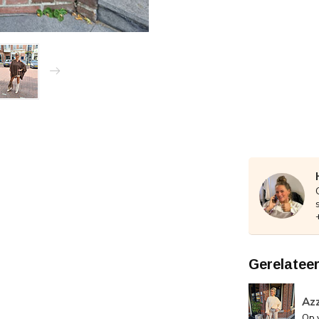
Gerelatee
Azz
Op 