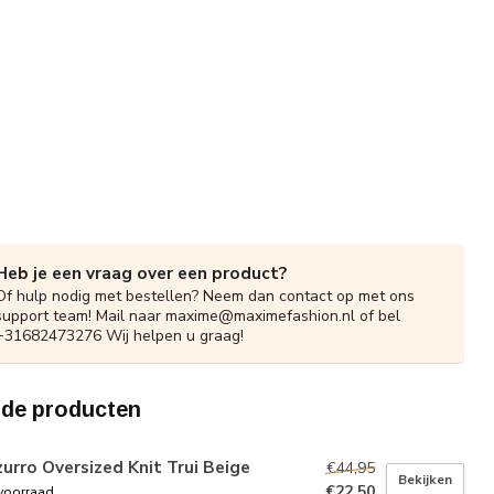
Heb je een vraag over een product?
Of hulp nodig met bestellen? Neem dan contact op met ons
support team! Mail naar
maxime@maximefashion.nl
of bel
+31682473276 Wij helpen u graag!
rde producten
urro Oversized Knit Trui Beige
€44,95
Bekijken
€22,50
voorraad