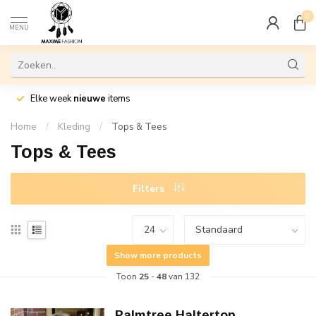
0
MENU
Elke week
nieuwe
items
Home
/
Kleding
/
Tops & Tees
Tops & Tees
Filters
Show more products
Toon
25
-
48
van 132
Palmtree Haltertop