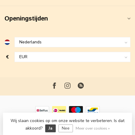
Openingstijden
€
Wij slaan cookies op om onze website te verbeteren. Is dat
© Copyright 2026 Maxime Fashion
- Powered by
Lightspeed
-
akkoord?
Ja
Nee
Lightspeed design
by
Dyvelopment
Meer over cookies »