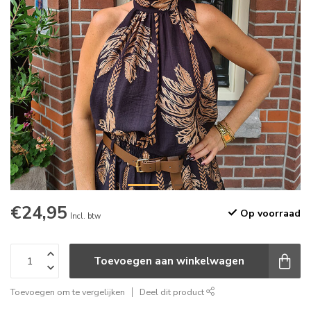
€24,95
Op voorraad
Incl. btw
Toevoegen aan winkelwagen
Toevoegen om te vergelijken
Deel dit product