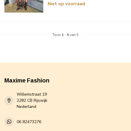
Niet op voorraad
Toon
1
-
5
van 5
Maxime Fashion
Willemstraat 19
2282 CB Rijswijk
Nederland
06 82473276