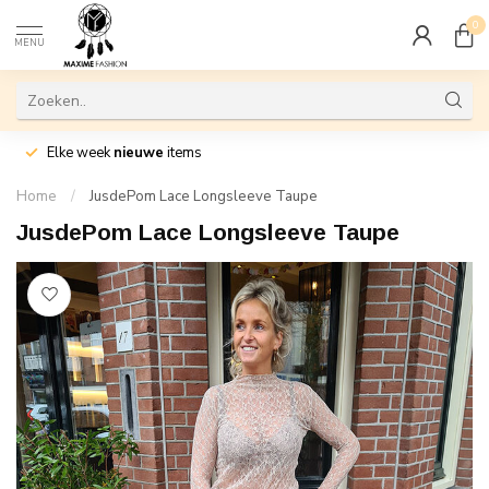
0
MENU
Elke week
nieuwe
items
Home
/
JusdePom Lace Longsleeve Taupe
JusdePom Lace Longsleeve Taupe