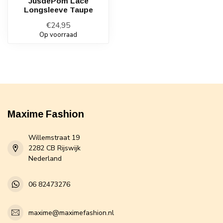
JusdePom Lace
Longsleeve Taupe
€24,95
Op voorraad
Maxime Fashion
Willemstraat 19
2282 CB Rijswijk
Nederland
06 82473276
maxime@maximefashion.nl