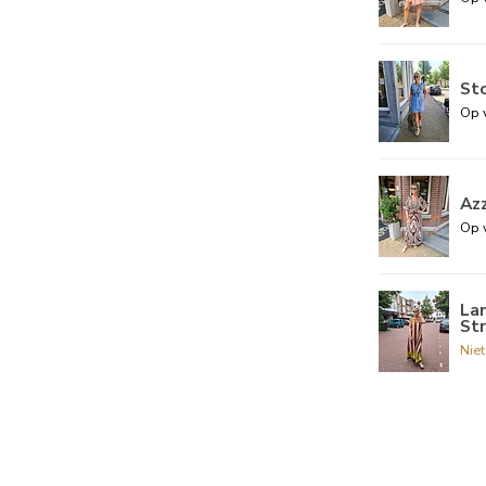
St
Op 
Az
Op 
Lan
St
Nie