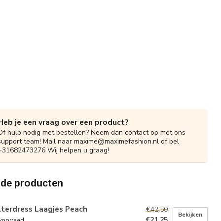
Heb je een vraag over een product?
Of hulp nodig met bestellen? Neem dan contact op met ons
support team! Mail naar
maxime@maximefashion.nl
of bel
+31682473276 Wij helpen u graag!
rde producten
lterdress Laagjes Peach
€42,50
Bekijken
€21,25
voorraad