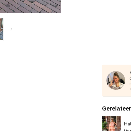
Gerelatee
Ha
Op 