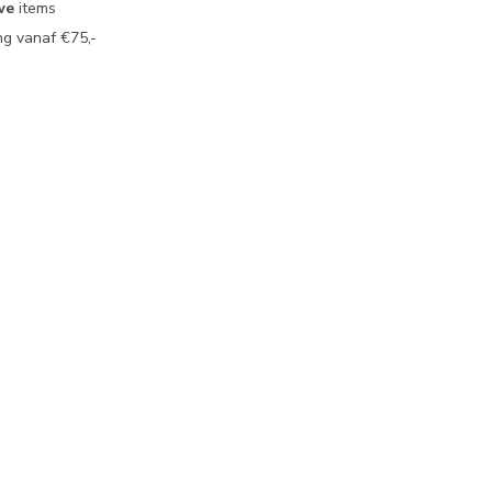
we
items
g vanaf €75,-