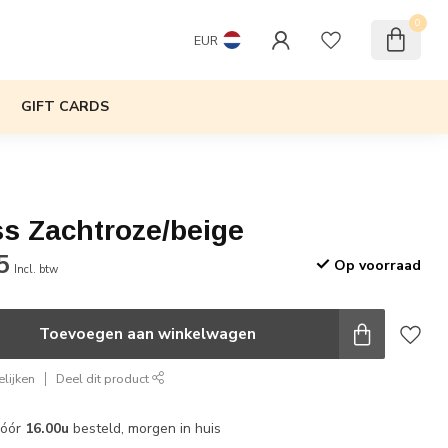
0
EUR
GIFT CARDS
ss Zachtroze/beige
5
Op voorraad
Incl. btw
Toevoegen aan winkelwagen
lijken
Deel dit product
vóór
16.00u
besteld, morgen in huis