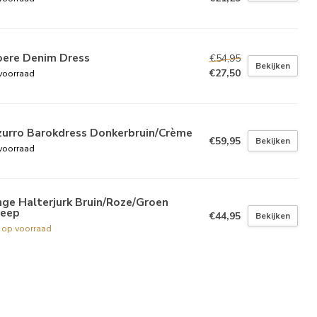
oere Denim Dress
€54,95
Bekijken
€27,50
voorraad
zurro Barokdress Donkerbruin/Crème
€59,95
Bekijken
voorraad
ge Halterjurk Bruin/Roze/Groen
reep
€44,95
Bekijken
t op voorraad