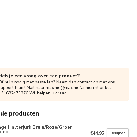
Heb je een vraag over een product?
Of hulp nodig met bestellen? Neem dan contact op met ons
support team! Mail naar
maxime@maximefashion.nl
of bel
+31682473276 Wij helpen u graag!
rde producten
ge Halterjurk Bruin/Roze/Groen
reep
€44,95
Bekijken