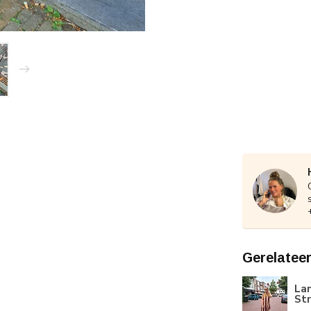
Gerelatee
Lan
St