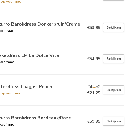
t op voorraad
zurro Barokdress Donkerbruin/Crème
€59,95
Bekijken
voorraad
keldress LM La Dolce Vita
€54,95
Bekijken
voorraad
lterdress Laagjes Peach
€42,50
Bekijken
€21,25
t op voorraad
zurro Barokdress Bordeaux/Roze
€59,95
Bekijken
voorraad