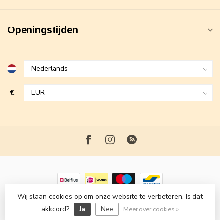
Openingstijden
€
Wij slaan cookies op om onze website te verbeteren. Is dat
© Copyright 2026 Maxime Fashion
- Powered by
Lightspeed
-
akkoord?
Ja
Nee
Lightspeed design
by
Dyvelopment
Meer over cookies »