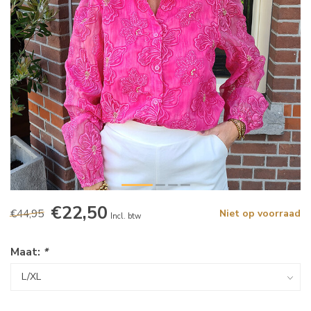
€22,50
€44,95
Niet op voorraad
Incl. btw
Maat:
*