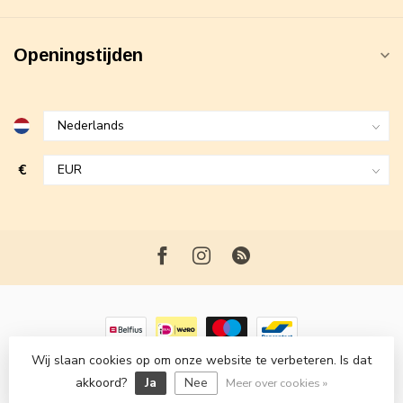
Openingstijden
€
Wij slaan cookies op om onze website te verbeteren. Is dat
© Copyright 2026 Maxime Fashion
- Powered by
Lightspeed
-
akkoord?
Ja
Nee
Lightspeed design
by
Dyvelopment
Meer over cookies »