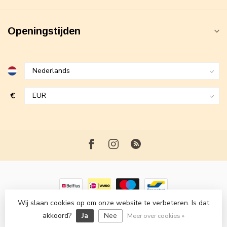
Openingstijden
€
Wij slaan cookies op om onze website te verbeteren. Is dat
© Copyright 2026 Maxime Fashion
- Powered by
Lightspeed
-
akkoord?
Ja
Nee
Lightspeed design
by
Dyvelopment
Meer over cookies »