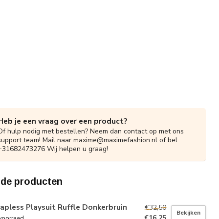
Heb je een vraag over een product?
Of hulp nodig met bestellen? Neem dan contact op met ons
support team! Mail naar
maxime@maximefashion.nl
of bel
+31682473276 Wij helpen u graag!
rde producten
apless Playsuit Ruffle Donkerbruin
€32,50
Bekijken
€16,25
voorraad