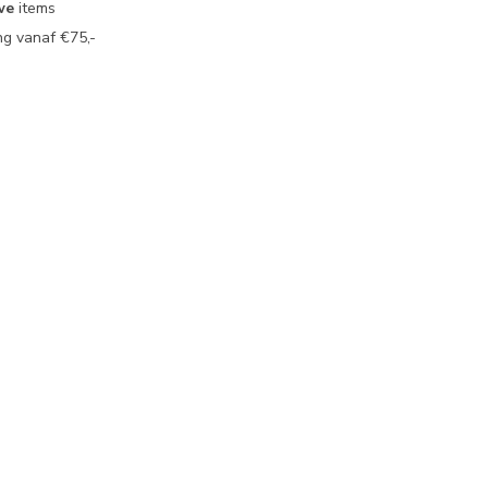
we
items
g vanaf €75,-