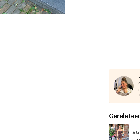
Gerelatee
Str
Op 