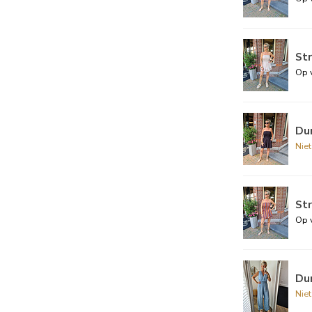
Str
Op 
Dun
Nie
Str
Op 
Du
Nie