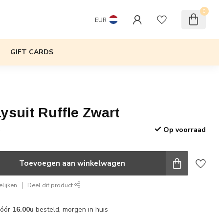
0
EUR
GIFT CARDS
aysuit Ruffle Zwart
Op voorraad
w
Toevoegen aan winkelwagen
lijken
Deel dit product
vóór
16.00u
besteld, morgen in huis