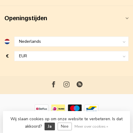
Openingstijden
€
Wij slaan cookies op om onze website te verbeteren. Is dat
© Copyright 2026 Maxime Fashion
- Powered by
Lightspeed
-
akkoord?
Ja
Nee
Lightspeed design
by
Dyvelopment
Meer over cookies »