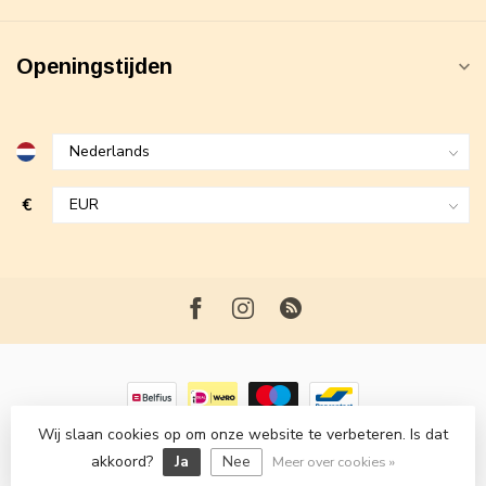
Openingstijden
€
Wij slaan cookies op om onze website te verbeteren. Is dat
© Copyright 2026 Maxime Fashion
- Powered by
Lightspeed
-
akkoord?
Ja
Nee
Lightspeed design
by
Dyvelopment
Meer over cookies »