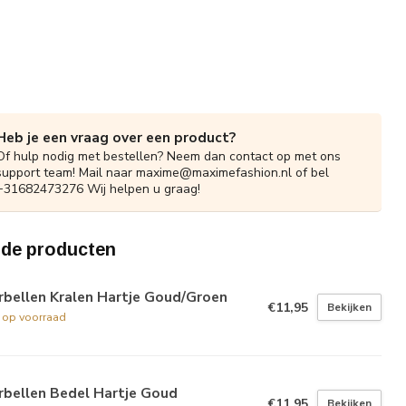
Heb je een vraag over een product?
Of hulp nodig met bestellen? Neem dan contact op met ons
support team! Mail naar
maxime@maximefashion.nl
of bel
+31682473276 Wij helpen u graag!
rde producten
rbellen Kralen Hartje Goud/Groen
€11,95
Bekijken
t op voorraad
rbellen Bedel Hartje Goud
€11,95
Bekijken