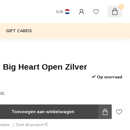
0
EUR
GIFT CARDS
 Big Heart Open Zilver
Op voorraad
w
eer
.
Toevoegen aan winkelwagen
lijken
Deel dit product