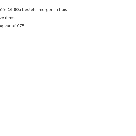
vóór
16.00u
besteld, morgen in huis
we
items
g vanaf €75,-