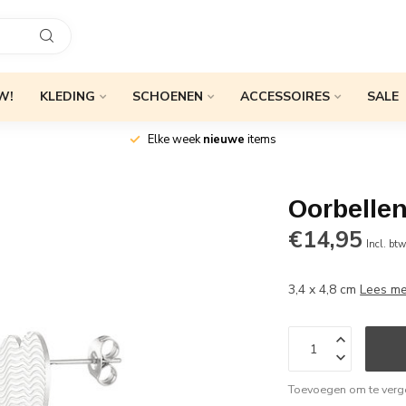
W!
KLEDING
SCHOENEN
ACCESSOIRES
SALE
Elke week
nieuwe
items
Oorbellen
€14,95
Incl. bt
3,4 x 4,8 cm
Lees m
Toevoegen om te verge