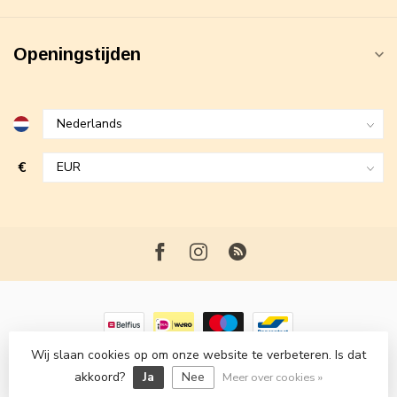
Openingstijden
€
Wij slaan cookies op om onze website te verbeteren. Is dat
© Copyright 2026 Maxime Fashion
- Powered by
Lightspeed
-
akkoord?
Ja
Nee
Lightspeed design
by
Dyvelopment
Meer over cookies »