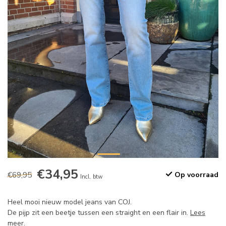
€34,95
€69,95
Op voorraad
Incl. btw
Heel mooi nieuw model jeans van COJ.
De pijp zit een beetje tussen een straight en een flair in.
Lees
meer
.