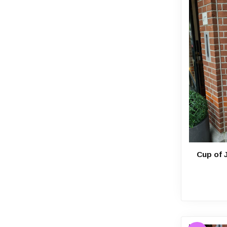
Cup of 