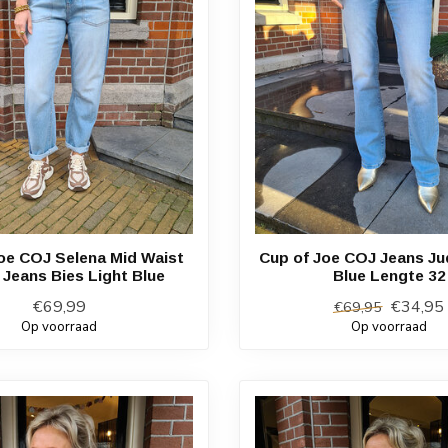
oe COJ Selena Mid Waist
Cup of Joe COJ Jeans Ju
 Jeans Bies Light Blue
Blue Lengte 32
€69,99
€34,95
€69,95
Op voorraad
Op voorraad