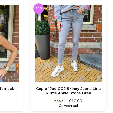
-83%
lterneck
Cup of Joe COJ Skinny Jeans Lina
Ruffle Ankle Stone Grey
€10,00
€59,95
Op voorraad