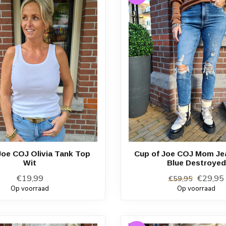
Joe COJ Olivia Tank Top
Cup of Joe COJ Mom Je
Wit
Blue Destroyed
€19,99
€29,95
€59,95
Op voorraad
Op voorraad