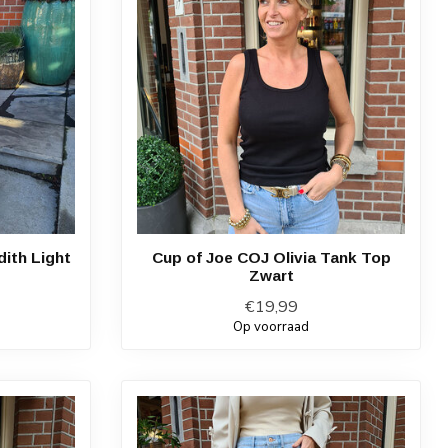
dith Light
Cup of Joe COJ Olivia Tank Top
Zwart
€19,99
Op voorraad