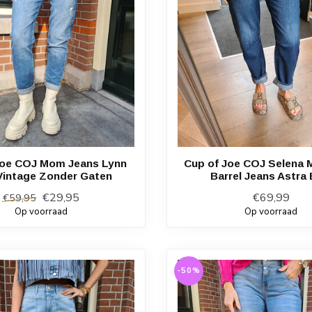
Joe COJ Mom Jeans Lynn
Cup of Joe COJ Selena 
Vintage Zonder Gaten
Barrel Jeans Astra 
€29,95
€69,99
€59,95
Op voorraad
Op voorraad
-50%