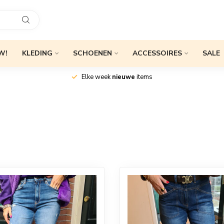
W!
KLEDING
SCHOENEN
ACCESSOIRES
SALE
Gratis
v