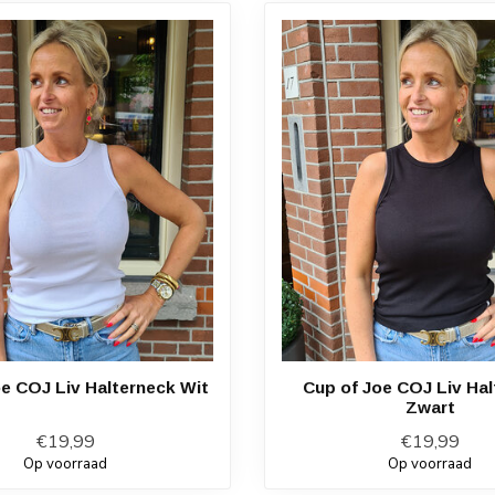
e COJ Liv Halterneck Wit
Cup of Joe COJ Liv Ha
Zwart
€19,99
€19,99
Op voorraad
Op voorraad