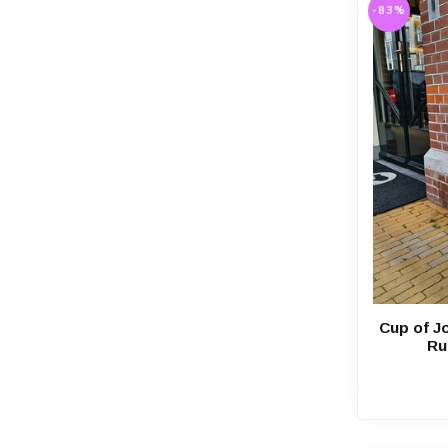
-83%
Cup of J
Ru