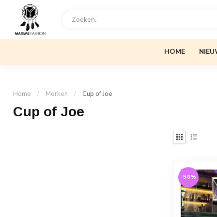
HOME
NIEU
Home
/
Merken
/
Cup of Joe
Cup of Joe
-50%