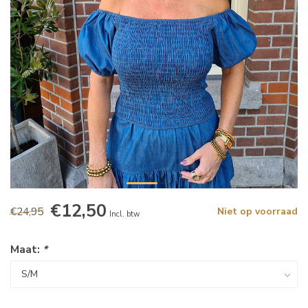
€12,50
€24,95
Niet op voorraad
Incl. btw
Maat:
*