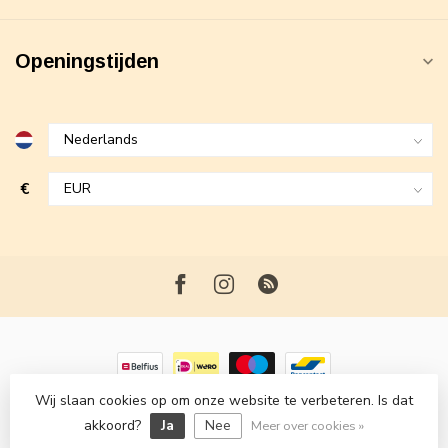
Openingstijden
€
Wij slaan cookies op om onze website te verbeteren. Is dat
© Copyright 2026 Maxime Fashion
- Powered by
Lightspeed
-
akkoord?
Ja
Nee
Lightspeed design
by
Dyvelopment
Meer over cookies »