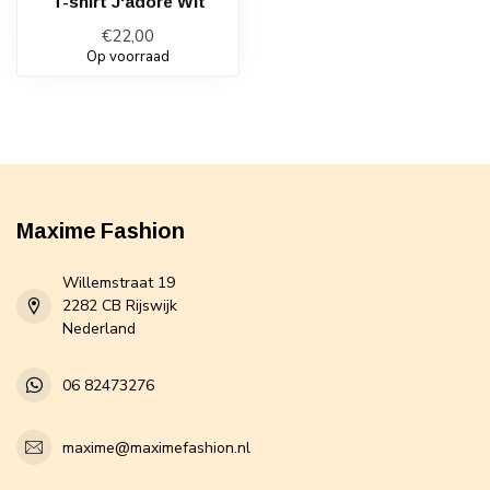
T-shirt J'adore Wit
€22,00
Op voorraad
Maxime Fashion
Willemstraat 19
2282 CB Rijswijk
Nederland
06 82473276
maxime@maximefashion.nl