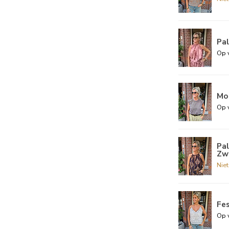
Pa
Op 
Mo
Op 
Pa
Zw
Nie
Fes
Op 