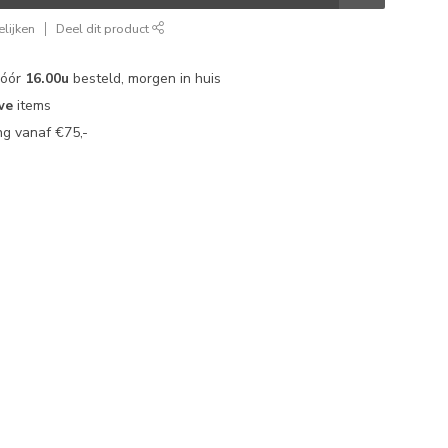
lijken
Deel dit product
vóór
16.00u
besteld, morgen in huis
we
items
g vanaf €75,-