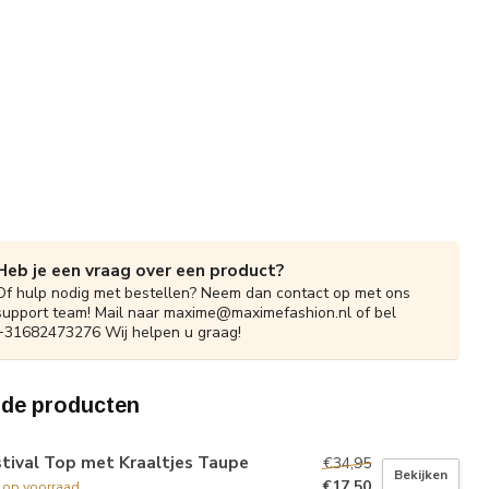
Heb je een vraag over een product?
Of hulp nodig met bestellen? Neem dan contact op met ons
support team! Mail naar
maxime@maximefashion.nl
of bel
+31682473276 Wij helpen u graag!
rde producten
tival Top met Kraaltjes Taupe
€34,95
Bekijken
€17,50
t op voorraad