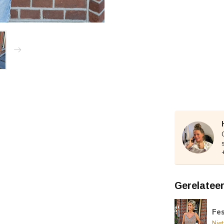
Gerelatee
Fes
Nie