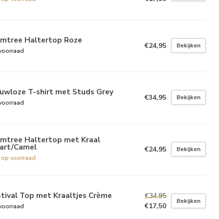
lmtree Haltertop Roze
€24,95
Bekijken
voorraad
uwloze T-shirt met Studs Grey
€34,95
Bekijken
voorraad
lmtree Haltertop met Kraal
art/Camel
€24,95
Bekijken
t op voorraad
tival Top met Kraaltjes Crème
€34,95
Bekijken
€17,50
voorraad