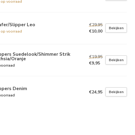
t op voorraad
fer/Slipper Leo
€29,95
Bekijken
€10,00
t op voorraad
ippers Suedelook/Shimmer Strik
€19,95
hsia/Oranje
Bekijken
€9,95
voorraad
ippers Denim
€24,95
Bekijken
voorraad