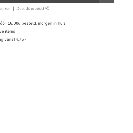
lijken
Deel dit product
vóór
16.00u
besteld, morgen in huis
we
items
g vanaf €75,-