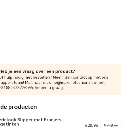
Heb je een vraag over een product?
Of hulp nodig met bestellen? Neem dan contact op met ons
support team! Mail naar
maxime@maximefashion.nl
of bel
+31682473276 Wij helpen u graag!
rde producten
delook Slipper met Franjers
igetinten
€29,95
Bekijken