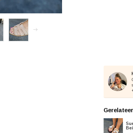
Gerelatee
Sue
Be