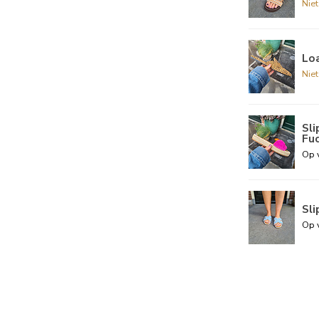
Nie
Loa
Nie
Sl
Fuc
Op 
Sl
Op 