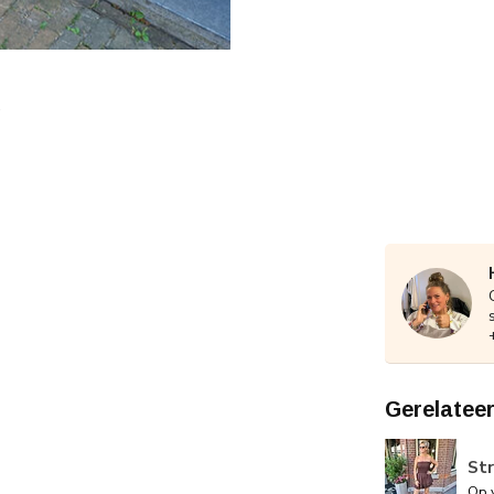
Gerelatee
Str
Op 