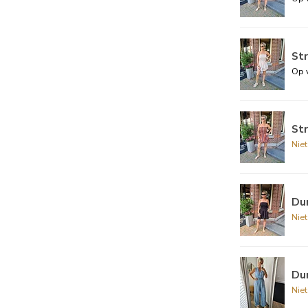
Str
Op 
Str
Nie
Dun
Nie
Du
Nie