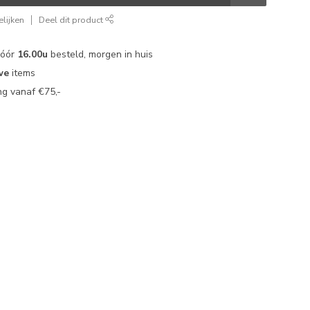
lijken
Deel dit product
vóór
16.00u
besteld, morgen in huis
we
items
g vanaf €75,-