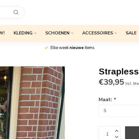
W!
KLEDING
SCHOENEN
ACCESSOIRES
SALE
Elke week
nieuwe
items
Straples
€39,95
Incl. bt
Maat:
*