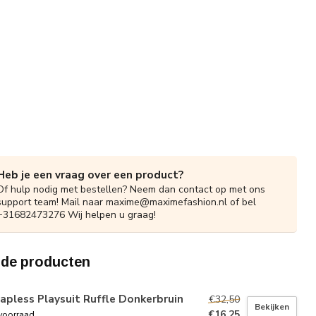
Heb je een vraag over een product?
Of hulp nodig met bestellen? Neem dan contact op met ons
support team! Mail naar
maxime@maximefashion.nl
of bel
+31682473276 Wij helpen u graag!
rde producten
apless Playsuit Ruffle Donkerbruin
€32,50
Bekijken
€16,25
voorraad