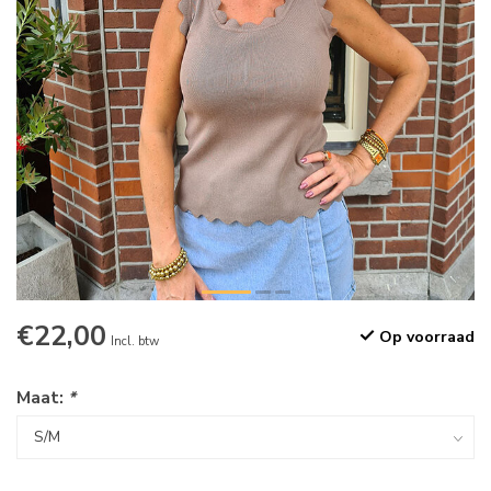
€22,00
Op voorraad
Incl. btw
Maat:
*