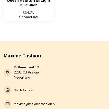
Queen Hearts Tall Light
Blue 3636
€54,95
Op voorraad
Maxime Fashion
Willemstraat 19
2282 CB Rijswijk
Nederland
06 82473276
maxime@maximefashion.nl