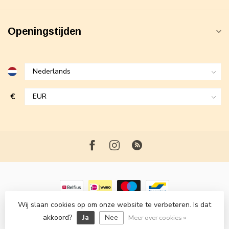
Openingstijden
€
Wij slaan cookies op om onze website te verbeteren. Is dat
© Copyright 2026 Maxime Fashion
- Powered by
Lightspeed
-
akkoord?
Ja
Nee
Lightspeed design
by
Dyvelopment
Meer over cookies »