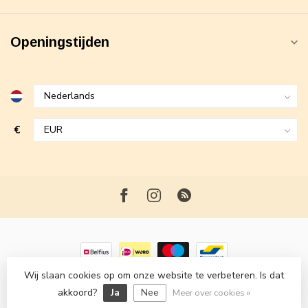
Openingstijden
€
Wij slaan cookies op om onze website te verbeteren. Is dat
© Copyright 2026 Maxime Fashion
- Powered by
Lightspeed
-
akkoord?
Ja
Nee
Lightspeed design
by
Dyvelopment
Meer over cookies »