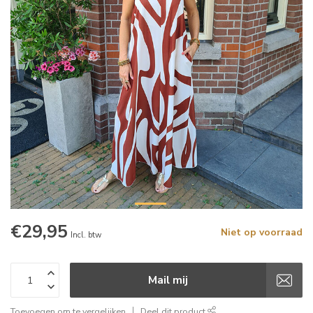
€29,95
Niet op voorraad
Incl. btw
Mail mij
Toevoegen om te vergelijken
Deel dit product